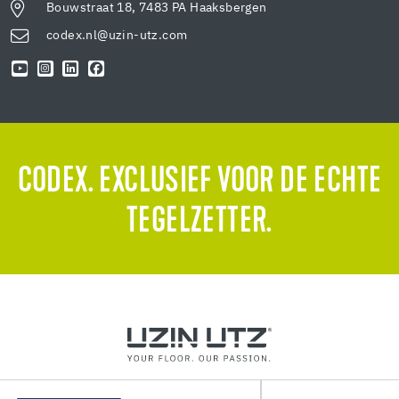
Bouwstraat 18, 7483 PA Haaksbergen
codex.nl@uzin-utz.com
CODEX. EXCLUSIEF VOOR DE ECHTE
TEGELZETTER.