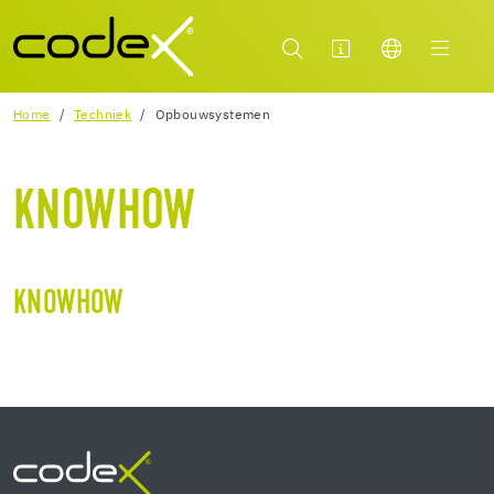
Home
Techniek
Opbouwsystemen
KNOWHOW
KNOWHOW