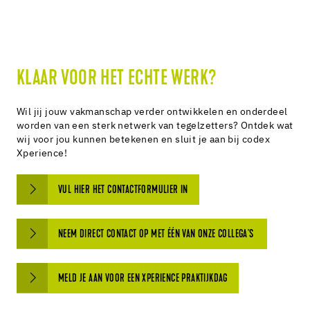
KLAAR VOOR HET ECHTE WERK?
Wil jij jouw vakmanschap verder ontwikkelen en onderdeel
worden van een sterk netwerk van tegelzetters? Ontdek wat
wij voor jou kunnen betekenen en sluit je aan bij codex
Xperience!
VUL HIER HET CONTACTFORMULIER IN
NEEM DIRECT CONTACT OP MET ÉÉN VAN ONZE COLLEGA'S
MELD JE AAN VOOR EEN XPERIENCE PRAKTIJKDAG