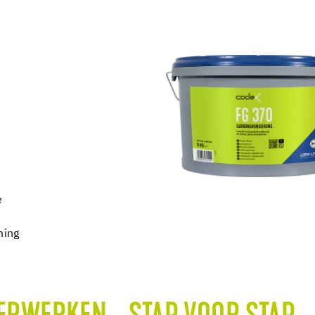
e
ming