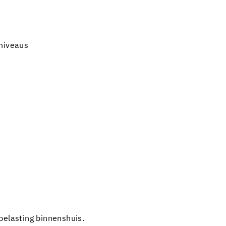
sniveaus
belasting binnenshuis.