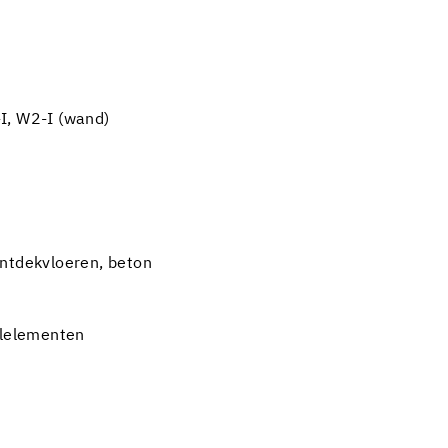
I, W2-I (wand)
entdekvloeren, beton
elelementen