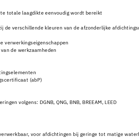
te totale laagdikte eenvoudig wordt bereikt
j de verschillende kleuren van de afzonderlijke afdichting
nde verwerkingseigenschappen
ng van de werkzaamheden
htingselementen
scertificaat (abP)
ceringen volgens: DGNB, QNG, BNB, BREEAM, LEED
erwerkbaar, voor afdichtingen bij geringe tot matige water