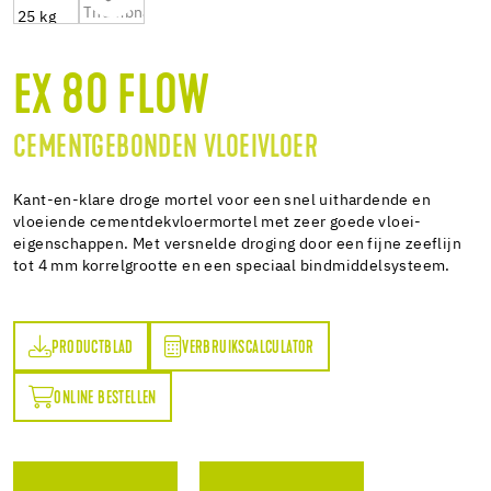
EX 80 FLOW
CEMENTGEBONDEN VLOEIVLOER
Kant-en-klare droge mortel voor een snel uithardende en
vloeiende cementdekvloermortel met zeer goede vloei-
eigenschappen. Met versnelde droging door een fijne zeeflijn
tot 4 mm korrelgrootte en een speciaal bindmiddelsysteem.
PRODUCTBLAD
VERBRUIKSCALCULATOR
AD
VERBRUIKSCALCULATOR
ONLINE BESTELLEN
N