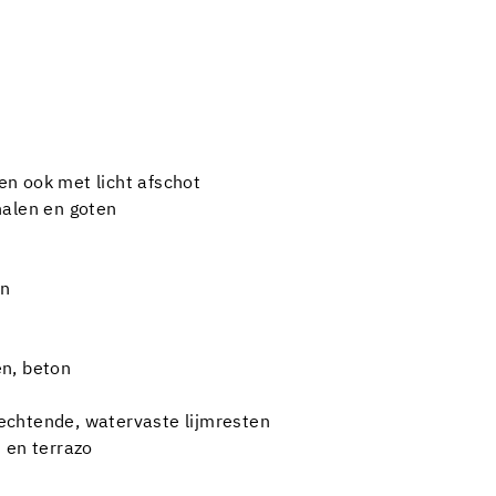
n ook met licht afschot
nalen en goten
en
n, beton
echtende, watervaste lijmresten
 en terrazo