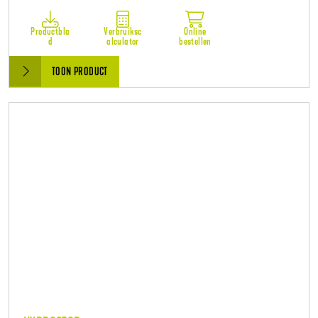
Productbla
Verbruiksc
Online
d
alculator
bestellen
TOON PRODUCT