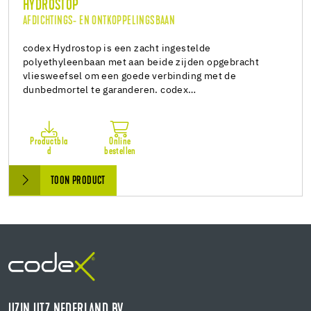
HYDROSTOP
AFDICHTINGS- EN ONTKOPPELINGSBAAN
codex Hydrostop is een zacht ingestelde
polyethyleenbaan met aan beide zijden opgebracht
vliesweefsel om een goede verbinding met de
dunbedmortel te garanderen. codex…
Productbla
Online
d
bestellen
TOON PRODUCT
UZIN UTZ NEDERLAND BV