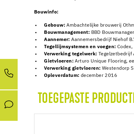
Bouwinfo:
Gebouw:
Ambachtelijke brouwerij Oth
Bouwmanagement:
BBD Bouwmanageme
Aannemer:
Aannemersbedrijf Niehof B.V
Tegellijmsystemen en voegen:
Codex, 
Verwerking tegelwerk:
Tegelzetbedrij
Gietvloeren:
Arturo Unique Flooring, e
Verwerking gietvloeren:
Westendorp Sc
Opleverdatum:
december 2016
TOEGEPASTE PRODUCT