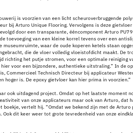
uwerij is voorzien van een licht scheuroverbruggende poly
 bij Arturo Unique Flooring. Vervolgens is deze gietvloer 
olgd door een transparante, ééncomponent Arturo PU7975 
de toevoeging van een kleine korrel tevens over een antisli
e museumruimte, waar de oude koperen ketels staan opge
ebracht, die de vloer volledig vloeistofdicht maakt. De trof
d richting het putje stromen, voor een optimale reiniging 
hier voor een bijzondere, authentieke uitstraling.” In de 
is, Commercieel Technisch Directeur bij applicateur Weste
n hoger is. De epoxy gietvloer kan hier prima in voorzien.”
aar ook uitdagend project. Omdat op het laatste moment n
 creativiteit van onze applicateurs maar ook van Arturo, da
het boekje, vertelt hij. “Omdat we bekend zijn met de Artur
Ook dit keer weer tot grote tevredenheid van onze eindkla