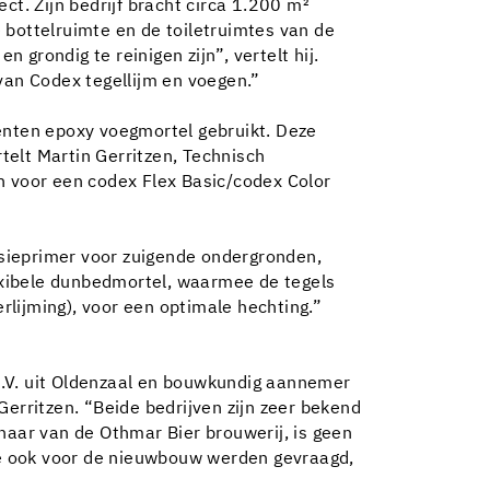
ct. Zijn bedrijf bracht circa 1.200 m²
 bottelruimte en de toiletruimtes van de
grondig te reinigen zijn”, vertelt hij.
van Codex tegellijm en voegen.”
nten epoxy voegmortel gebruikt. Deze
elt Martin Gerritzen, Technisch
n voor een codex Flex Basic/codex Color
sieprimer voor zuigende ondergronden,
lexibele dunbedmortel, waarmee de tegels
erlijming), voor een optimale hechting.”
B.V. uit Oldenzaal en bouwkundig aannemer
Gerritzen. “Beide bedrijven zijn zeer bekend
naar van de Othmar Bier brouwerij, is geen
we ook voor de nieuwbouw werden gevraagd,