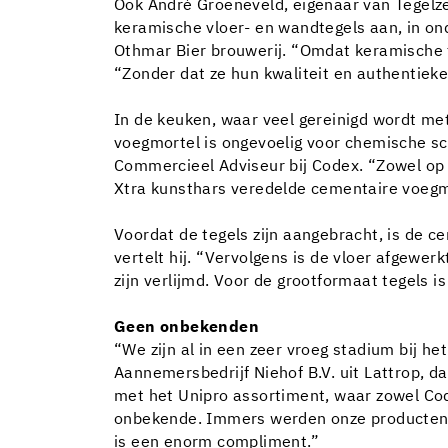
Ook André Groeneveld, eigenaar van Tegelzet
keramische vloer- en wandtegels aan, in on
Othmar Bier brouwerij. “Omdat keramische te
“Zonder dat ze hun kwaliteit en authentieke
In de keuken, waar veel gereinigd wordt m
voegmortel is ongevoelig voor chemische sc
Commercieel Adviseur bij Codex. “Zowel op 
Xtra kunsthars veredelde cementaire voegm
Voordat de tegels zijn aangebracht, is de
vertelt hij. “Vervolgens is de vloer afgew
zijn verlijmd. Voor de grootformaat tegels i
Geen onbekenden
“We zijn al in een zeer vroeg stadium bij 
Aannemersbedrijf Niehof B.V. uit Lattrop, d
met het Unipro assortiment, waar zowel Code
onbekende. Immers werden onze producten o
is een enorm compliment.”