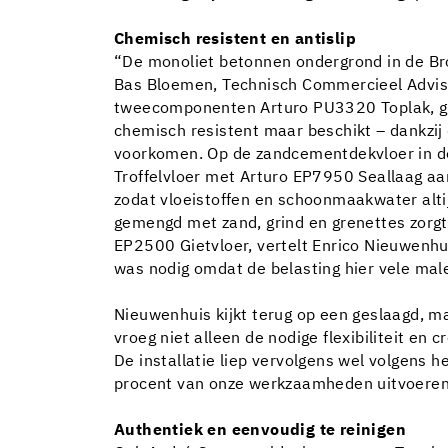
Chemisch resistent en antislip
“De monoliet betonnen ondergrond in de Bro
Bas Bloemen, Technisch Commercieel Adviseur
tweecomponenten Arturo PU3320 Toplak, gev
chemisch resistent maar beschikt – dankzij 
voorkomen. Op de zandcementdekvloer in d
Troffelvloer met Arturo EP7950 Seallaag aang
zodat vloeistoffen en schoonmaakwater altij
gemengd met zand, grind en grenettes zorgt 
EP2500 Gietvloer, vertelt Enrico Nieuwenhu
was nodig omdat de belasting hier vele male
Nieuwenhuis kijkt terug op een geslaagd, m
vroeg niet alleen de nodige flexibiliteit en
De installatie liep vervolgens wel volgens 
procent van onze werkzaamheden uitvoeren. 
Authentiek en eenvoudig te reinigen