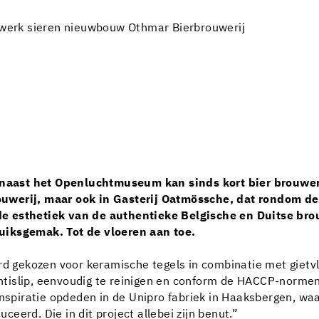
elwerk sieren nieuwbouw Othmar Bierbrouwerij
aast het Openluchtmuseum kan sinds kort bier brouwen 
uwerij, maar ook in Gasterij Oatmössche, dat rondom de 
e esthetiek van de authentieke Belgische en Duitse bro
uiksgemak. Tot de vloeren aan toe.
rd gekozen voor keramische tegels in combinatie met gietvl
 antislip, eenvoudig te reinigen en conform de HACCP-norme
inspiratie opdeden in de Unipro fabriek in Haaksbergen, waa
eerd. Die in dit project allebei zijn benut.”