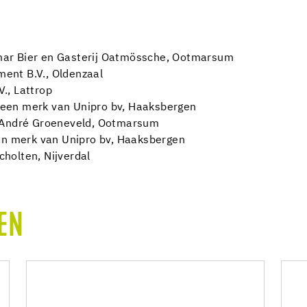
mar Bier en Gasterij Oatmössche, Ootmarsum
nt B.V., Oldenzaal
., Lattrop
een merk van Unipro bv, Haaksbergen
f André Groeneveld, Ootmarsum
en merk van Unipro bv, Haaksbergen
holten, Nijverdal
EN