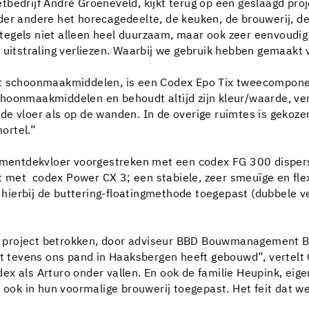
bedrijf André Groeneveld, kijkt terug op een geslaagd proje
der andere het horecagedeelte, de keuken, de brouwerij, de
gels niet alleen heel duurzaam, maar ook zeer eenvoudig en 
 uitstraling verliezen. Waarbij we gebruik hebben gemaakt 
et schoonmaakmiddelen, is een Codex Epo Tix tweecompone
hoonmaakmiddelen en behoudt altijd zijn kleur/waarde, vert
de vloer als op de wanden. In de overige ruimtes is gekoze
ortel.”
 cementdekvloer voorgestreken met een codex FG 300 disper
erkt met codex Power CX 3; een stabiele, zeer smeuïge en f
s hierbij de buttering-floatingmethode toegepast (dubbele v
het project betrokken, door adviseur BBD Bouwmanagement 
at tevens ons pand in Haaksbergen heeft gebouwd”, vertelt 
x als Arturo onder vallen. En ook de familie Heupink, eige
ok in hun voormalige brouwerij toegepast. Het feit dat 