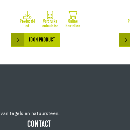
Productbl
Verbruiks
Online
P
ad
calculator
bestellen
TOON PRODUCT
van tegels en natuursteen.
CONTACT