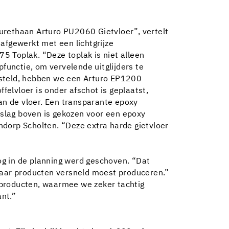
urethaan Arturo PU2060 Gietvloer”, vertelt
afgewerkt met een lichtgrijze
Toplak. “Deze toplak is niet alleen
pfunctie, om vervelende uitglijders te
steld, hebben we een Arturo EP1200
felvloer is onder afschot is geplaatst,
van de vloer. Een transparante epoxy
opslag boven is gekozen voor een epoxy
ndorp Scholten. “Deze extra harde gietvloer
og in de planning werd geschoven. “Dat
t haar producten versneld moest produceren.”
o producten, waarmee we zeker tachtig
nt.”