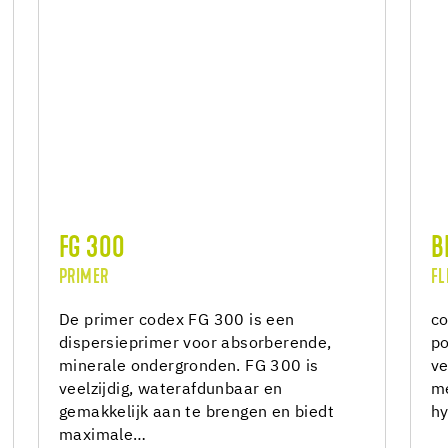
FG 300
B
PRIMER
FL
De primer codex FG 300 is een
co
dispersieprimer voor absorberende,
po
minerale ondergronden. FG 300 is
ve
veelzijdig, waterafdunbaar en
me
gemakkelijk aan te brengen en biedt
hy
maximale…