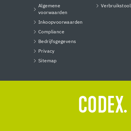
Algemene
Verbruikstool
voorwaarden
Inkoopvoorwaarden
Compliance
Bedrijfsgegevens
Privacy
Sitemap
CODEX.