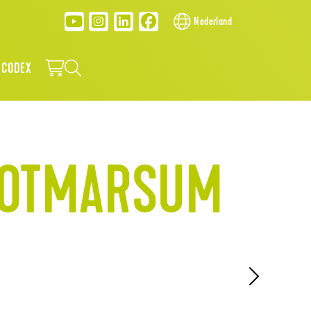
Nederland
 CODEX
OOTMARSUM