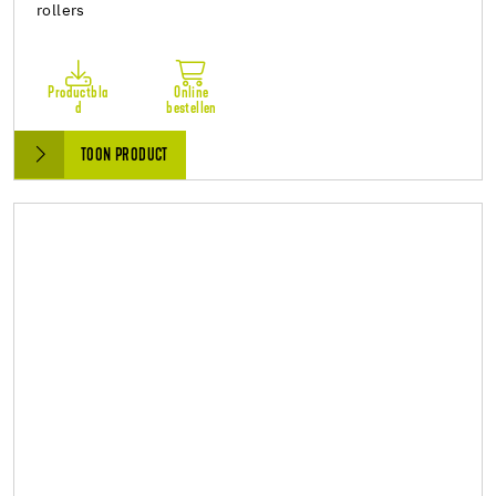
rollers
Productbla
Online
d
bestellen
TOON PRODUCT