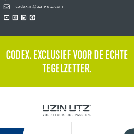
codex.nl@uzin-utz.com
CODEX. EXCLUSIEF VOOR DE ECHTE
TEGELZETTER.