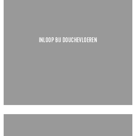
WAAR MOET JE OP LETTEN?
Een ‘vlakke’ inloopdouche. Erg mooi en daardoor ook een
ware trend geworden.
TOON DETAILS
INLOOP BIJ DOUCHEVLOEREN
02.09.2020
TEGELS OP HOUTEN VLOERCONSTRUCTIES