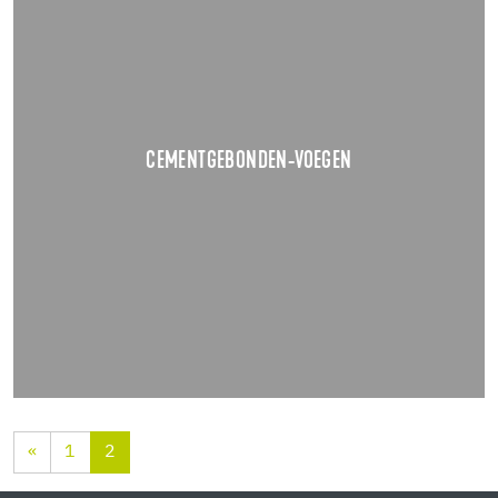
CEMENTGEBONDEN VOEGEN: WAAR MOET JE OP LETTEN?
Je hebt een mooi stuk tegelwerk gemaakt, nu is het tijd
om te gaan voegen.
TOON DETAILS
CEMENTGEBONDEN-VOEGEN
«
1
2