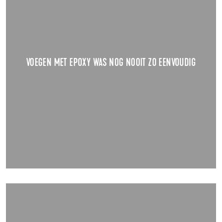
VOEGEN MET EPOXY WAS NOG NOOIT ZO EENVOUDIG
Voegen met epoxy … Liever niet? Niet nodig! Want het is
eenvoudiger dan je denkt.
TOON DETAILS
VOEGEN MET EPOXY WAS NOG NOOIT ZO EENVOUDIG
09.09.2020
INLOOP BIJ DOUCHEVLOEREN