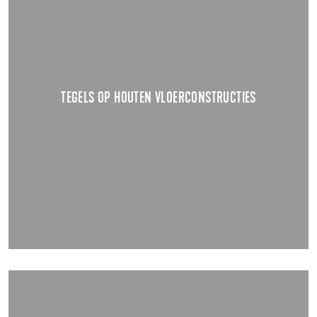
WAAR MOET JE OP LETTEN?
Kan je een tegelvloer plaatsen op een houten
ondergrond?
TOON DETAILS
TEGELS OP HOUTEN VLOERCONSTRUCTIES
23.06.2020
CEMENTGEBONDEN-VOEGEN